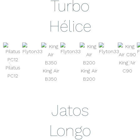
Turbo
Hélice
King Air
Pilatus
King Air
King Air
C90
PC12
B350
B200
Jatos
Longo