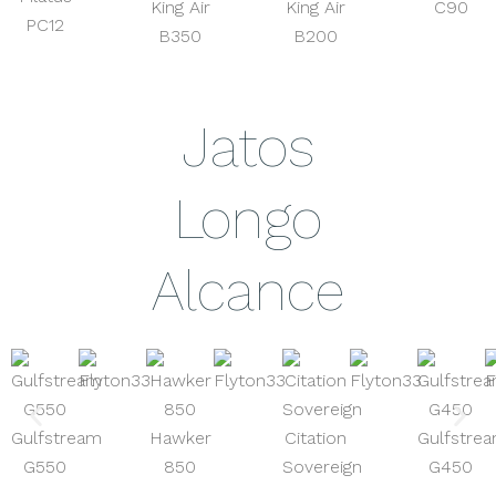
King Air
King Air
C90
PC12
B350
B200
Jatos
Longo
Alcance
Gulfstream
Hawker
Citation
Gulfstre
G550
850
Sovereign
G450